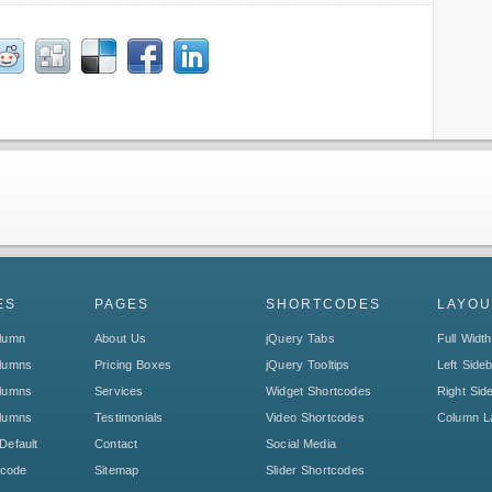
ES
PAGES
SHORTCODES
LAYOU
olumn
About Us
jQuery Tabs
Full Width
olumns
Pricing Boxes
jQuery Tooltips
Left Side
olumns
Services
Widget Shortcodes
Right Sid
olumns
Testimonials
Video Shortcodes
Column L
Default
Contact
Social Media
tcode
Sitemap
Slider Shortcodes