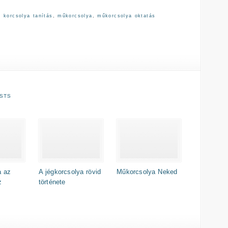
,
korcsolya tanítás
,
műkorcsolya
,
műkorcsolya oktatás
STS
a az
A jégkorcsolya rövid
Műkorcsolya Neked
z
története