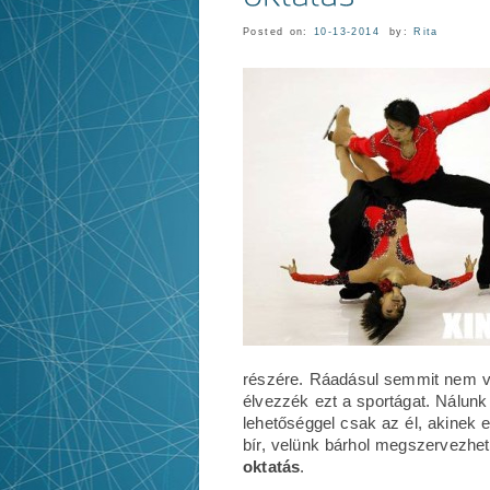
Posted on:
10-13-2014
by:
Rita
részére. Ráadásul semmit nem vár
élvezzék ezt a sportágat. Nálunk
lehetőséggel csak az él, akinek
bír, velünk bárhol megszervezhe
oktatás
.