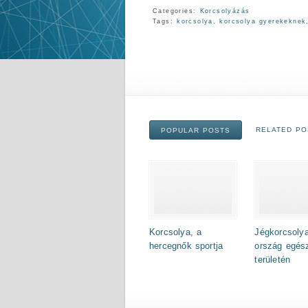
Categories:
Korcsolyázás
Tags:
korcsolya
,
korcsolya gyerekeknek
RELATED PO
POPULAR POSTS
Korcsolya, a
Jégkorcsoly
hercegnők sportja
ország egés
területén