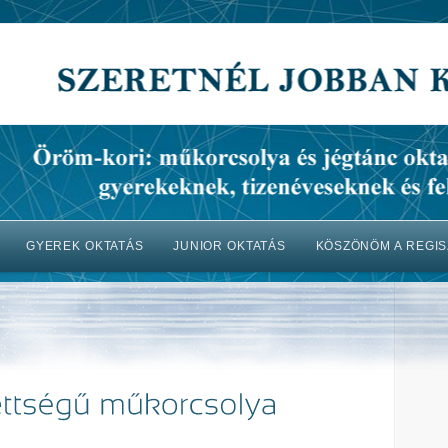
GYEREK OKTATÁS
JUNIOR OKTATÁS
KÖSZÖNÖM A REGIS
Kezdőlap
Gyerek oktatás
Junior oktatás
Felnőtt oktatá