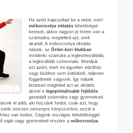
Ha azért kapcsoltad be a netet, mert
műkorcsolya oktatás
lehetőséget
keresel, akkor nagyon jó hírem van a
számodra: meglelted azt, amit
akartál. A műkorcsolya oktatás
nálunk, az
Öröm-kori klubban
mindenki számára a legtesthezállóbb,
a legkiválóbb színvonalú. Mondjuk
ezt azért, mert mi egyetlen edzőhöz
vagy klubhoz sem kötődünk, teljesen
függetlenek vagyunk. Így nálunk
biztosan megleled azt az oktatót,
akivel a
legoptimálisabb fejlődés
garantált számodra vagy gyermeked
unk el attól, aki hozzánk fordul, csak azt, hogy
 senki sincsen versenyre kényszerítve, ezzel a
 ehhez van kedve. Cégünk országos lefedettséggel
tő saját vagy gyermeked részére a
műkorcsolya