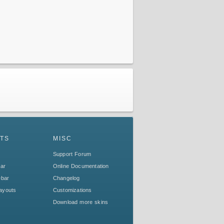
TS
MISC
Support Forum
bar
Online Documentation
ebar
Changelog
ayouts
Customizations
Download more skins