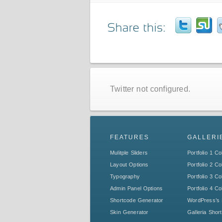
Twitter not configured.
FEATURES
GALLERI
Mulitple Sliders
Portfolio 1 C
Layout Options
Portfolio 2 C
Typography
Portfolio 3 C
Admin Panel Options
Portfolio 4 C
Shortcode Generator
WordPress’s 
Skin Generator
Galleria Shor