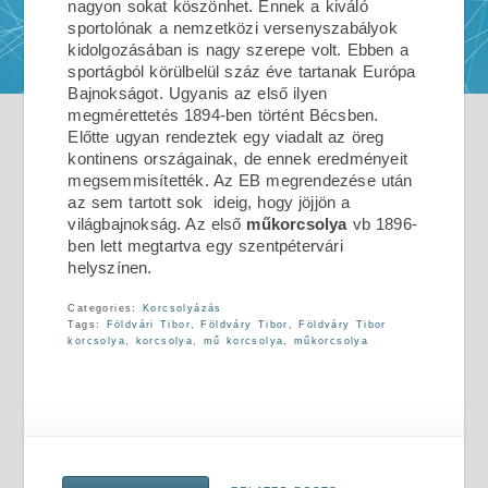
nagyon sokat köszönhet. Ennek a kiváló
sportolónak a nemzetközi versenyszabályok
kidolgozásában is nagy szerepe volt. Ebben a
sportágból körülbelül száz éve tartanak Európa
Bajnokságot. Ugyanis az első ilyen
megmérettetés 1894-ben történt Bécsben.
Előtte ugyan rendeztek egy viadalt az öreg
kontinens országainak, de ennek eredményeit
megsemmisítették. Az EB megrendezése után
az sem tartott sok ideig, hogy jöjjön a
világbajnokság. Az első
műkorcsolya
vb 1896-
ben lett megtartva egy szentpétervári
helyszínen.
Categories:
Korcsolyázás
Tags:
Földvári Tibor
,
Földváry Tibor
,
Földváry Tibor
korcsolya
,
korcsolya
,
mű korcsolya
,
műkorcsolya