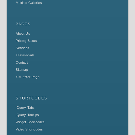
Multiple Galleries
PAGES
About Us
Pricing Boxes
Services
Testimonials
Contact
Sitemap
404 Error Page
SHORTCODES
jQuery Tabs
jQuery Tooltips
Widget Shortcodes
Video Shortcodes