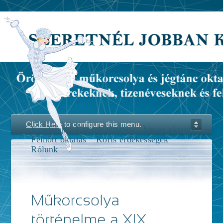
Click Here
to configure this menu.
Kezdőlap
Gyerek oktatás
Junior oktatás
Felnőtt oktatás
Koris érdekességek
Rólunk