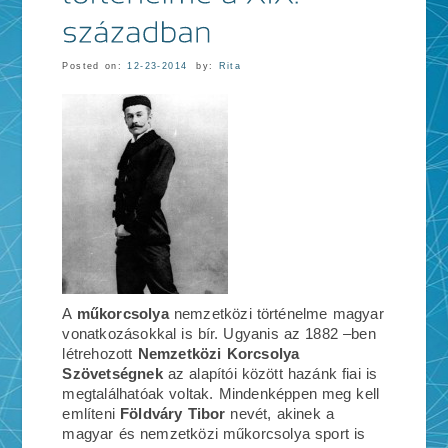
Posted on:
12-23-2014
by:
Rita
A
műkorcsolya
nemzetközi történelme magyar
vonatkozásokkal is bír. Ugyanis az 1882 –ben
létrehozott
Nemzetközi Korcsolya
Szövetségnek
az alapítói között hazánk fiai is
megtalálhatóak voltak. Mindenképpen meg kell
említeni
Földváry Tibor
nevét, akinek a
magyar és nemzetközi műkorcsolya sport is