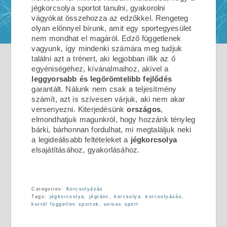
jégkorcsolya sportot tanulni, gyakorolni
vágyókat összehozza az edzőkkel. Rengeteg
olyan előnnyel bírunk, amit egy sportegyesület
nem mondhat el magáról. Edző függetlenek
vagyunk, így mindenki számára meg tudjuk
találni azt a trénert, aki legjobban illik az ő
egyéniségéhez, kívánalmaihoz, akivel a
leggyorsabb és legörömtelibb fejlődés
garantált. Nálunk nem csak a teljesítmény
számít, azt is szívesen várjuk, aki nem akar
versenyezni. Kiterjedésünk
országos
,
elmondhatjuk magunkról, hogy hozzánk tényleg
bárki, bárhonnan fordulhat, mi megtaláljuk neki
a legideálisabb feltételeket a
jégkorcsolya
elsajátításához, gyakorlásához.
Categories:
Korcsolyázás
Tags:
jégkorcsolya
,
jégtánc
,
korcsolya
,
korcsolyázás
,
kortól független sportok
,
unisex sport