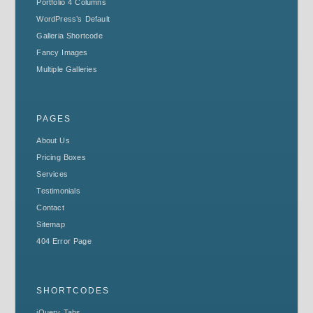
Portfolio 4 Columns
WordPress’s Default
Galleria Shortcode
Fancy Images
Multiple Galleries
PAGES
About Us
Pricing Boxes
Services
Testimonials
Contact
Sitemap
404 Error Page
SHORTCODES
jQuery Tabs