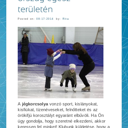
Posted on:
08-17-2014
by:
Rita
A
jégkorcsolya
vonzó sport, kislányokat,
kisfiúkat, tizenéveseket, felnőtteket és az
örökifjú korosztályt egyaránt elbűvöli. Ha Ön
úgy gondolja, hogy szeretné elkezdeni, akkor
keressen fel minket! Klubunk küldetése, hogy a