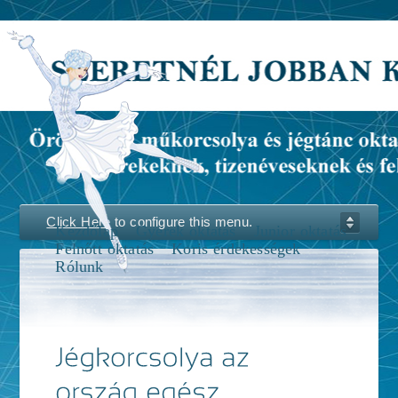
Click Here
to configure this menu.
Kezdőlap
Gyerek oktatás
Junior oktatás
Felnőtt oktatás
Koris érdekességek
Rólunk