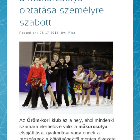
Posted on:
08-17-2014
by:
Rita
Az
Öröm-kori klub
az a hely, ahol mindenki
számára elérhetővé válik a
műkorcsolya
elsajátítása, gyakorlása vagy ennek a
mozgásnak a kötöttségektől mentes élvezete.