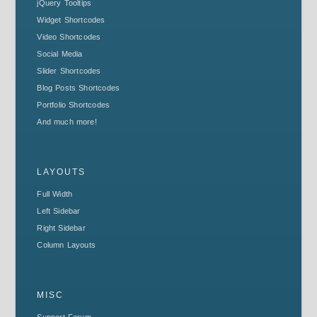
jQuery Tooltips
Widget Shortcodes
Video Shortcodes
Social Media
Slider Shortcodes
Blog Posts Shortcodes
Portfolio Shortcodes
And much more!
LAYOUTS
Full Width
Left Sidebar
Right Sidebar
Column Layouts
MISC