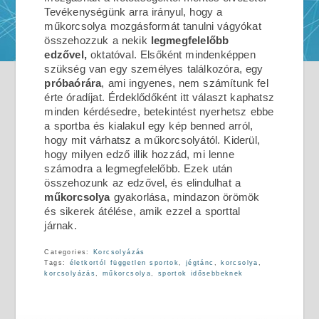
Tevékenységünk arra irányul, hogy a
műkorcsolya mozgásformát tanulni vágyókat
összehozzuk a nekik
legmegfelelőbb
edzővel,
oktatóval. Elsőként mindenképpen
szükség van egy személyes találkozóra, egy
próbaórára
, ami ingyenes, nem számítunk fel
érte óradíjat. Érdeklődőként itt választ kaphatsz
minden kérdésedre, betekintést nyerhetsz ebbe
a sportba és kialakul egy kép benned arról,
hogy mit várhatsz a műkorcsolyától. Kiderül,
hogy milyen edző illik hozzád, mi lenne
számodra a legmegfelelőbb. Ezek után
összehozunk az edzővel, és elindulhat a
műkorcsolya
gyakorlása, mindazon örömök
és sikerek átélése, amik ezzel a sporttal
járnak.
Categories:
Korcsolyázás
Tags:
életkortól független sportok
,
jégtánc
,
korcsolya
,
korcsolyázás
,
műkorcsolya
,
sportok idősebbeknek