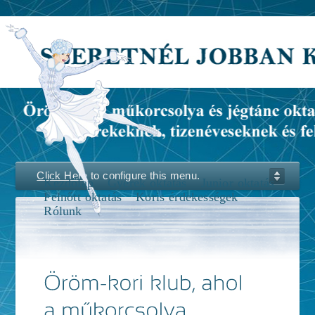
Click Here
to configure this menu.
Kezdőlap
Gyerek oktatás
Junior oktatás
Felnőtt oktatás
Koris érdekességek
Rólunk