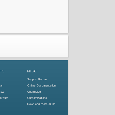
TS
MISC
Support Forum
bar
Online Documentation
ebar
Changelog
ayouts
Customizations
Download more skins