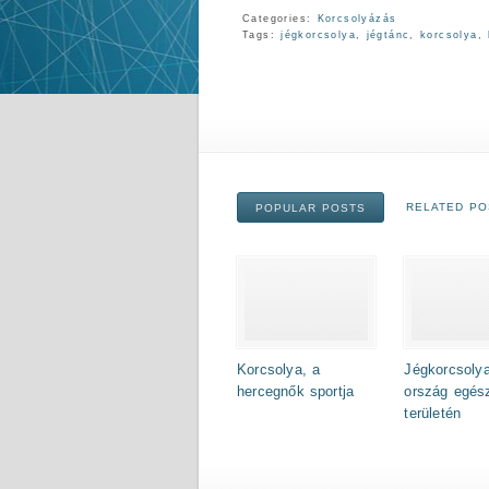
Categories:
Korcsolyázás
Tags:
jégkorcsolya
,
jégtánc
,
korcsolya
,
RELATED PO
POPULAR POSTS
Korcsolya, a
Jégkorcsoly
hercegnők sportja
ország egés
területén