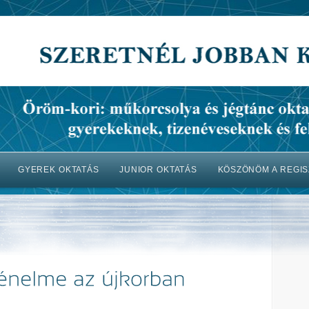
GYEREK OKTATÁS
JUNIOR OKTATÁS
KÖSZÖNÖM A REGIS
Kezdőlap
Gyerek oktatás
Junior oktatás
Felnőtt oktatá