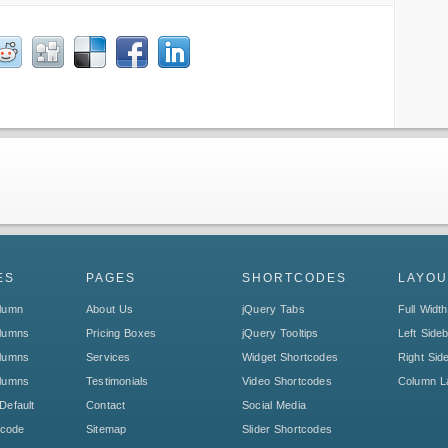
ES
PAGES
SHORTCODES
LAYOU
olumn
About Us
jQuery Tabs
Full Width
olumns
Pricing Boxes
jQuery Tooltips
Left Side
olumns
Services
Widget Shortcodes
Right Sid
olumns
Testimonials
Video Shortcodes
Column L
Default
Contact
Social Media
tcode
Sitemap
Slider Shortcodes