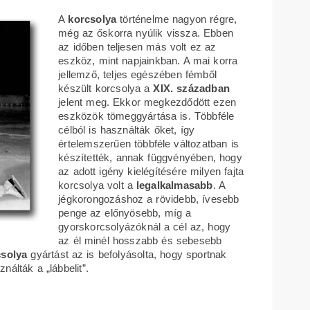
A
korcsolya
történelme nagyon régre,
még az őskorra nyúlik vissza. Ebben
az időben teljesen más volt ez az
eszköz, mint napjainkban. A mai korra
jellemző, teljes egészében fémből
készült korcsolya a
XIX. században
jelent meg. Ekkor megkezdődött ezen
eszközök tömeggyártása is. Többféle
célból is használták őket, így
értelemszerűen többféle változatban is
készítették, annak függvényében, hogy
az adott igény kielégítésére milyen fajta
korcsolya volt a
legalkalmasabb
. A
jégkorongozáshoz a rövidebb, ívesebb
penge az előnyösebb, míg a
gyorskorcsolyázóknál a cél az, hogy
az él minél hosszabb és sebesebb
csolya
gyártást az is befolyásolta, hogy sportnak
álták a „lábbelit”.