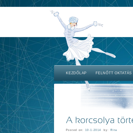
KEZDŐLAP
FELNŐTT OKTATÁS
Posted on:
10-1-2014
by:
Rita