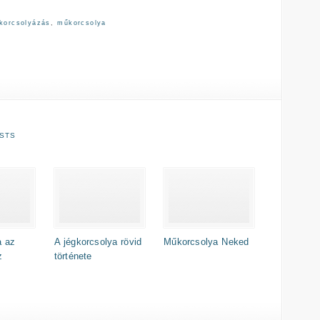
korcsolyázás
,
műkorcsolya
STS
a az
A jégkorcsolya rövid
Műkorcsolya Neked
z
története