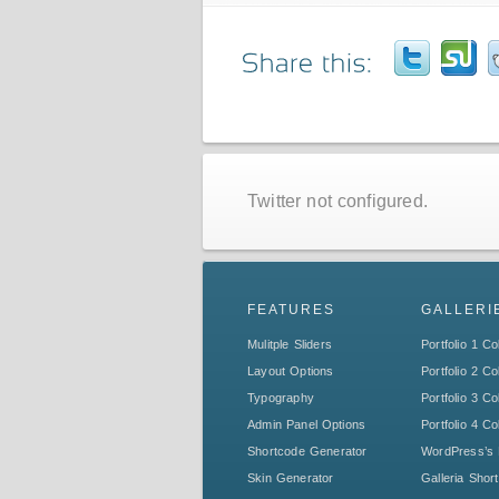
Twitter not configured.
FEATURES
GALLERI
Mulitple Sliders
Portfolio 1 C
Layout Options
Portfolio 2 C
Typography
Portfolio 3 C
Admin Panel Options
Portfolio 4 C
Shortcode Generator
WordPress’s 
Skin Generator
Galleria Shor