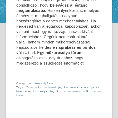
gondolkozol, hogy
belevágsz a jégtánc
megtanulásába
. Hiszen ilyenkor a személyes
élmények meghallgatása nagyban
hozzásegíthet a döntés meghozatalához. Ha
kérdésed van a jégtánccal kapcsolatban, akkor
viszont máshogy is hozzájuthatsz a kívánt
információhoz. Cégünk nemcsak oktatást
vállal, hanem minden műkorcsolyázással
kapcsolatos kérdésre
naprakész és pontos
választ ad. Egy
műkorcsolya fórum
olvasgatása csak egy út ahhoz, hogy
megszerezd a szükséges információt.
Categories:
Korcsolyázás
Tags:
fórum a korcsolyáról
,
jégtánc fórum
,
korcsolya az
interneten
,
korcsolya blog
,
korcsolya fórum
,
műkorcsolya
fórum