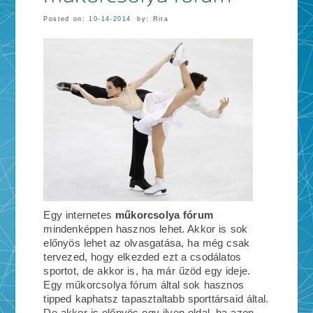
Posted on:
10-14-2014
by:
Rita
Egy internetes
műkorcsolya fórum
mindenképpen hasznos lehet. Akkor is sok
előnyös lehet az olvasgatása, ha még csak
tervezed, hogy elkezded ezt a csodálatos
sportot, de akkor is, ha már űzöd egy ideje.
Egy műkorcsolya fórum által sok hasznos
tipped kaphatsz tapasztaltabb sporttársaid által.
De akkor is előnyös egy ilyen oldal, ha azon