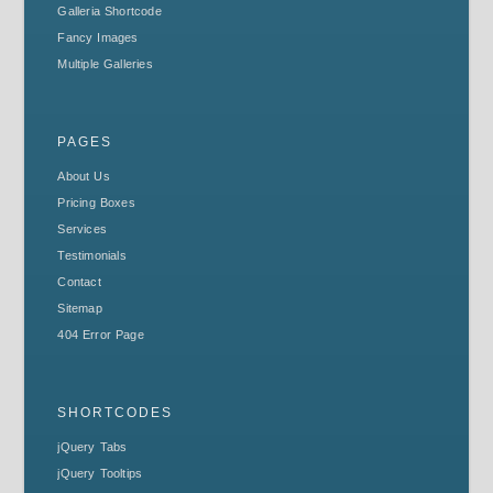
Galleria Shortcode
Fancy Images
Multiple Galleries
PAGES
About Us
Pricing Boxes
Services
Testimonials
Contact
Sitemap
404 Error Page
SHORTCODES
jQuery Tabs
jQuery Tooltips