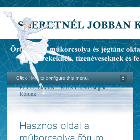
Click Here
to configure this menu.
Kezdőlap
Gyerek oktatás
Junior oktatás
Felnőtt oktatás
Koris érdekességek
Rólunk