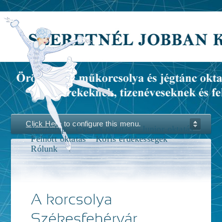
Click Here
to configure this menu.
Kezdőlap
Gyerek oktatás
Junior oktatás
Felnőtt oktatás
Koris érdekességek
Rólunk