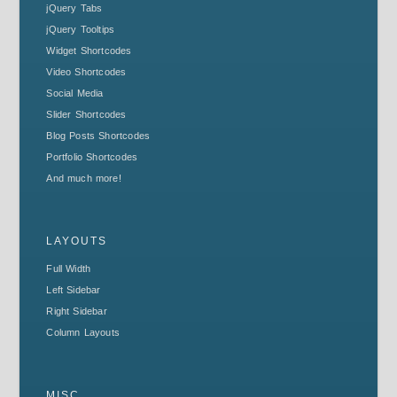
jQuery Tabs
jQuery Tooltips
Widget Shortcodes
Video Shortcodes
Social Media
Slider Shortcodes
Blog Posts Shortcodes
Portfolio Shortcodes
And much more!
LAYOUTS
Full Width
Left Sidebar
Right Sidebar
Column Layouts
MISC