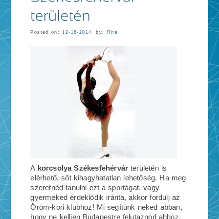
Posted on:
12-18-2014
by:
Rita
A
korcsolya Székesfehérvár
területén is
elérhető, sőt kihagyhatatlan lehetőség. Ha meg
szeretnéd tanulni ezt a sportágat, vagy
gyermeked érdeklődik iránta, akkor fordulj az
Öröm-kori klubhoz! Mi segítünk neked abban,
hogy ne kelljen Budapestre felutaznod ahhoz,