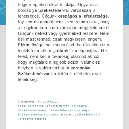
hogy megfelelő oktatót találjál. Ugyanis a
korcsolya Székesfehérvár városában is
lehetséges. Cégünk
országos a lefedettsége
,
így semmi gondot nem jelent számunkra, hogy
az egykori koronázó városban megfelelő edzőt
találjunk neked vagy gyermeked részére. Nem
kell mást tenned, csak megkeresni engem.
Elérhetőségeimet megtalálod, ha rákattintasz a
legfelső menüsor
„rólunk”
menüpontjára. Ne
feled, nem kell a fővárosig utaznod ahhoz,
hogy megtaláld a legjobb edzőt, velünk ez
helyben is valóra válhat. A
korcsolya
Székesfehérvár
területén is elérhető, reális
lehetőség.
Categories:
Korcsolyázás
Tags:
korcsolya Székesfehérvár
,
korcsolya
Székesfehérváron
,
Székesfehérvár korcsolya
,
Székesfehérvár korcsolya oktatás
,
székesfehérvári
korcsolya oktatás