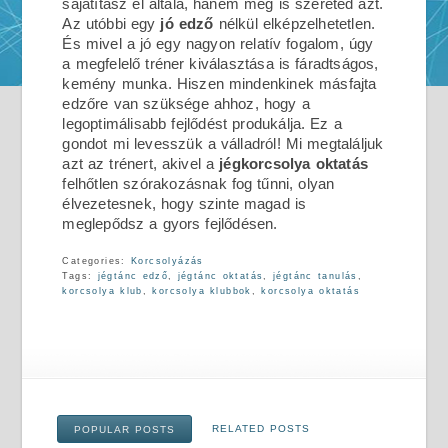
sajátítasz el általa, hanem meg is szereted azt.
Az utóbbi egy
jó edző
nélkül elképzelhetetlen.
És mivel a jó egy nagyon relatív fogalom, úgy
a megfelelő tréner kiválasztása is fáradtságos,
kemény munka. Hiszen mindenkinek másfajta
edzőre van szüksége ahhoz, hogy a
legoptimálisabb fejlődést produkálja. Ez a
gondot mi levesszük a válladról! Mi megtaláljuk
azt az trénert, akivel a
jégkorcsolya oktatás
felhőtlen szórakozásnak fog tűnni, olyan
élvezetesnek, hogy szinte magad is
meglepődsz a gyors fejlődésen.
Categories:
Korcsolyázás
Tags:
jégtánc edző
,
jégtánc oktatás
,
jégtánc tanulás
,
korcsolya klub
,
korcsolya klubbok
,
korcsolya oktatás
RELATED POSTS
POPULAR POSTS