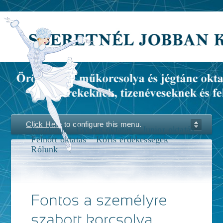
Click Here
to configure this menu.
Kezdőlap
Gyerek oktatás
Junior oktatás
Felnőtt oktatás
Koris érdekességek
Rólunk