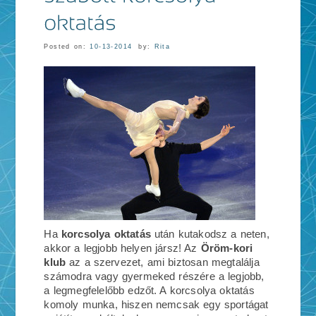
Posted on:
10-13-2014
by:
Rita
Ha
korcsolya oktatás
után kutakodsz a neten,
akkor a legjobb helyen jársz! Az
Öröm-kori
klub
az a szervezet, ami biztosan megtalálja
számodra vagy gyermeked részére a legjobb,
a legmegfelelőbb edzőt. A korcsolya oktatás
komoly munka, hiszen nemcsak egy sportágat