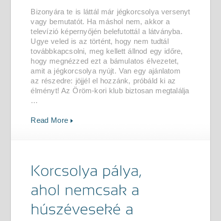
Bizonyára te is láttál már jégkorcsolya versenyt
vagy bemutatót. Ha máshol nem, akkor a
televízió képernyőjén belefutottál a látványba.
Ugye veled is az történt, hogy nem tudtál
továbbkapcsolni, meg kellett állnod egy időre,
hogy megnézzed ezt a bámulatos élvezetet,
amit a jégkorcsolya nyújt. Van egy ajánlatom
az részedre: jöjjél el hozzánk, próbáld ki az
élményt! Az Öröm-kori klub biztosan megtalálja
…
Read More