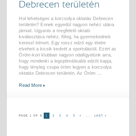
Hol lehetséges a korcsolya oktatás Debrecen
területén? Ennek egyedül nagyon nehéz utána
járnod. Ugyanis a megfelelő oktató
kiválasztása nehéz, főleg, ha gyermekednek
keresel trénert. Egy rossz edző egy életre
elveheti a kicsik kedvét a sportolástól. Ezért az
Öröm-kori klubban nagyon odafigyelünk arra,
hogy mindenki a legoptimálisabb edzőt kapja,
hogy tényleg csupa öröm legyen a korcsolya
oktatás Debrecen területén. Az Öröm …
Read More
PAGE 1 OF 6
1
2
3
4
5
»
...
LAST »