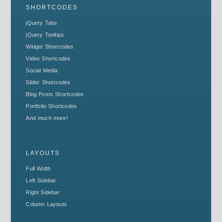
SHORTCODES
jQuery Tabs
jQuery Tooltips
Widget Shortcodes
Video Shortcodes
Social Media
Slider Shortcodes
Blog Posts Shortcodes
Portfolio Shortcodes
And much more!
LAYOUTS
Full Width
Left Sidebar
Right Sidebar
Column Layouts