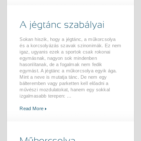
Sokan hiszik, hogy a jégtánc, a műkorcsolya
és a korcsolyázás szavak szinonimák. Ez nem
igaz, ugyanis ezek a sportok csak rokonai
egymásnak, nagyon sok mindenben
hasonlítanak, de a fogalmak nem fedik
egymást. A jégtánc a műkorcsolya egyik ága.
Mint a neve is mutatja tánc. De nem egy
bálteremben vagy parketten kell előadni a
művészi mozdulatokat, hanem egy sokkal
izgalmasabb terepen: …
Read More