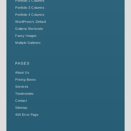
Portfolio 2 Columns
Portfolio 3 Columns
Portfolio 4 Columns
WordPress’s Default
Galleria Shortcode
Fancy Images
Multiple Galleries
PAGES
About Us
Pricing Boxes
Services
Testimonials
Contact
Sitemap
404 Error Page