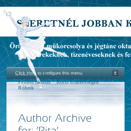
Click Here
to configure this menu.
Kezdőlap
Gyerek oktatás
Junior oktatás
Felnőtt oktatás
Koris érdekességek
Rólunk