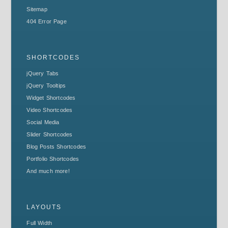
Sitemap
404 Error Page
SHORTCODES
jQuery Tabs
jQuery Tooltips
Widget Shortcodes
Video Shortcodes
Social Media
Slider Shortcodes
Blog Posts Shortcodes
Portfolio Shortcodes
And much more!
LAYOUTS
Full Width