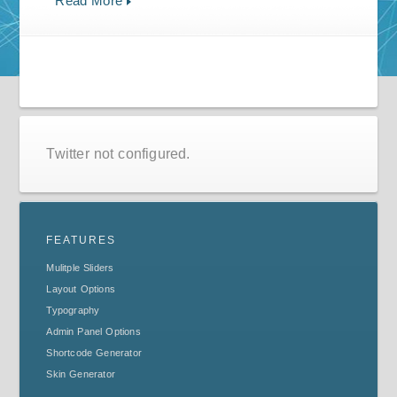
Read More
Twitter not configured.
FEATURES
Mulitple Sliders
Layout Options
Typography
Admin Panel Options
Shortcode Generator
Skin Generator