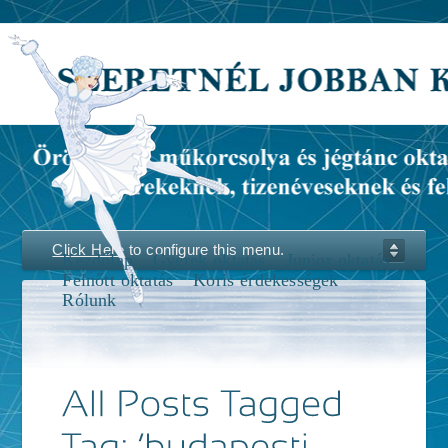
Click Here
to configure this menu.
Kezdőlap
Gyerek oktatás
Junior oktatás
Felnőtt oktatás
Koris érdekességek
Rólunk